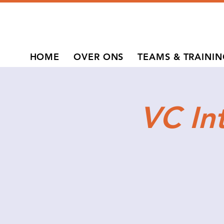
HOME
OVER ONS
TEAMS & TRAINI
VC In