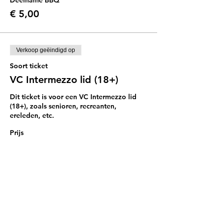
Deelname BBQ
€ 5,00
Verkoop geëindigd op
Soort ticket
VC Intermezzo lid (18+)
Dit ticket is voor een VC Intermezzo lid 
(18+), zoals senioren, recreanten, 
ereleden, etc.
Prijs
Van € 5,00 tot € 10,00
Deelname Sport & Spel
€ 5,00