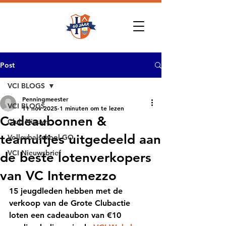
Post
VCI BLOGS
Penningmeester
VCI BLOGS
11 nov 2025
1 minuten om te lezen
Cadeaubonnen &
Club Nieuws
teamuitjes uitgedeeld aan
Volleybalschool GO
VCI Nieuwsbrief
de beste lotenverkopers
van VC Intermezzo
15 jeugdleden hebben met de 
verkoop van de Grote Clubactie 
loten een cadeaubon van €10 