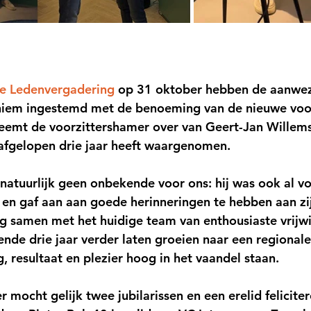
e Ledenvergadering
 op 31 oktober hebben de aanwez
iem ingestemd met de benoeming van de nieuwe voorz
eemt de voorzittershamer over van Geert-Jan Willems
afgelopen drie jaar heeft waargenomen.
natuurlijk geen onbekende voor ons: hij was ook al voo
n gaf aan aan goede herinneringen te hebben aan zij
aag samen met het huidige team van enthousiaste vrijwi
de drie jaar verder laten groeien naar een regionale
, resultaat en plezier hoog in het vaandel staan.
 mocht gelijk twee jubilarissen en een erelid feliciter