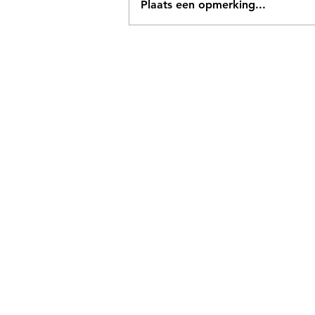
Plaats een opmerking...
🌞 VCI Beachvolleybal
Voorjaarstoernooi groot
succes!