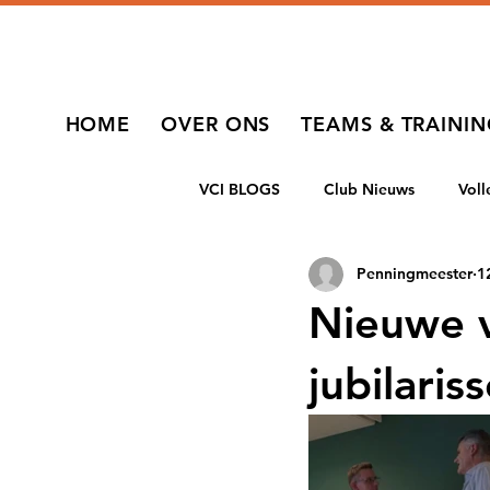
HOME
OVER ONS
TEAMS & TRAINI
VCI BLOGS
Club Nieuws
Vol
Penningmeester
1
Nieuwe v
jubilari