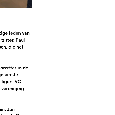
ige leden van 
itter, Paul 
en, die het 
rzitter in de 
n eerste 
lligers VC 
 vereniging 
en: Jan 