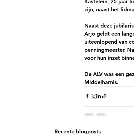
Kastelein, 25 jaar l
zijn, naast het lidm
Naast deze jubilari
Arjo geldt een lange
uiteenlopend van coa
penningmeester. Naa
voor hun inzet binn
De ALV was een gez
Middelharnis.
Recente blogposts