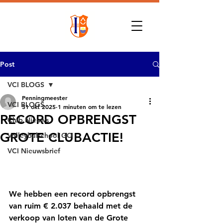
Post
VCI BLOGS
Penningmeester
VCI BLOGS
31 okt 2025
1 minuten om te lezen
RECORD OPBRENGST
Club Nieuws
GROTE CLUBACTIE!
Volleybalschool GO
VCI Nieuwsbrief
We hebben een 
record opbrengst
van ruim € 2.037 behaald met de 
verkoop van loten van de Grote 