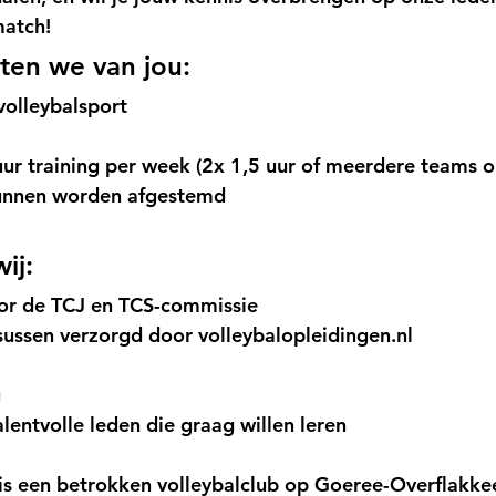
match!
ten we van jou:
volleybalsport
uur training per week (2x 1,5 uur of meerdere teams o
unnen worden afgestemd
ij:
or de TCJ en TCS-commissie
sussen verzorgd door 
volleybalopleidingen.nl
g
alentvolle leden die graag willen leren 
is een betrokken volleybalclub op Goeree-Overflakke