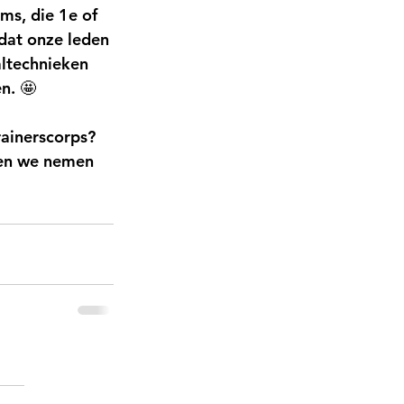
ms, die 1e of 
dat onze leden 
altechnieken 
n. 🤩
ainerscorps? 
 en we nemen 