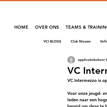
HOME
OVER ONS
TEAMS & TRAINI
VCI BLOGS
Club Nieuws
Vol
applicatiebeheer
VC Inter
VC Intermezzo is op
Voor onze jeugd- en
leden naar een hoge
bereid om deze te h