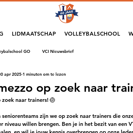
NG
LIDMAATSCHAP
VOLLEYBALSCHOOL
W
leybalschool GO
VCI Nieuwsbrief
30 apr 2025
1 minuten om te lezen
mezzo op zoek naar trai
 zoek naar trainers! 🏐
 seniorenteams zijn we op zoek naar trainers die onze
r niveau willen brengen. Ben je in het bezit van een V
alen, en wil je jouw kennis overbrengen op onze lede