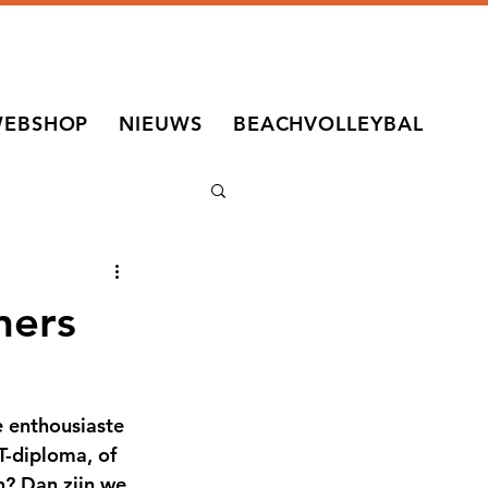
EBSHOP
NIEUWS
BEACHVOLLEYBAL
ners
 enthousiaste 
T-diploma, of 
n? Dan zijn we 