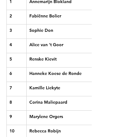
1
Annemarijn Blokland
2
Fabiënne Bolier
3
Sophie Don
4
Alice van 't Goor
5
Renske Kievit
6
Hanneke Koese de Ronde
7
Kamille Liekyte
8
Corina Maliepaard
9
Marylene Orgers
10
Rebecca Robijn