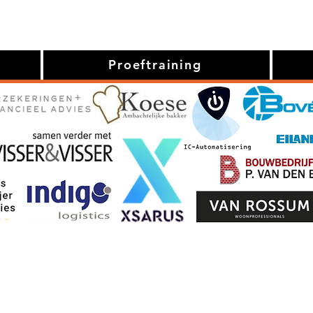
Proeftraining
waarden
Privacyv