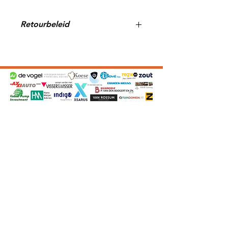
Retourbeleid
Onze klanten zijn zelf
verantwoordelijk voor het
selecteren van de juiste
maatvoering en het doorgeven
(en spellen) van de juiste
bedrukking. Er vindt geen
controle plaats door de
Webshop na de bestelling.
Producten met (optionele)
bedrukking van de naam kunnen
Privacyverklaring
niet retour
worden gezonden,
tenzij er sprake is van een
fabricagefout.
Help VCI om de retourkosten te
voorkomen.
We adviseren onze
klanten geen bestelling te
plaatsen indien de juiste
maatvoering niet bekend of niet