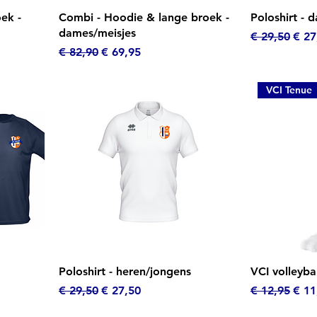
Snel overzicht
Sn
ek -
Combi - Hoodie & lange broek -
Poloshirt - 
dames/meisjes
Normale prij
Verk
€ 29,50
€ 27
Normale prijs
Verkoopprijs
€ 82,90
€ 69,95
VCI Tenue
Snel overzicht
Sn
Poloshirt - heren/jongens
VCI volleyba
Normale prijs
Verkoopprijs
Normale prij
Verk
€ 29,50
€ 27,50
€ 12,95
€ 11