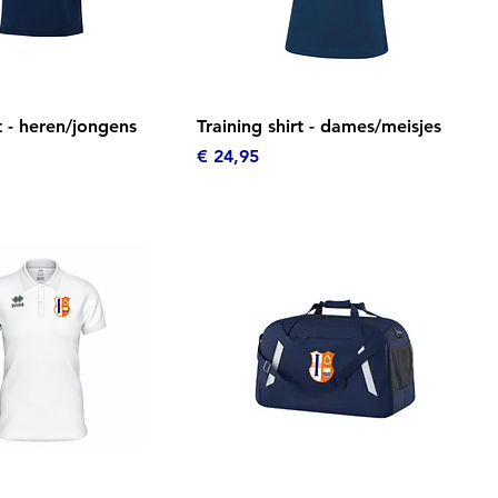
el overzicht
Snel overzicht
rt - heren/jongens
Training shirt - dames/meisjes
Prijs
€ 24,95