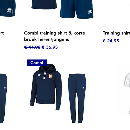
Snel overzicht
Sn
rt
Combi training shirt & korte
Training shi
broek heren/jongens
Prijs
€ 24,95
Normale prijs
Verkoopprijs
€ 44,90
€ 36,95
Combi