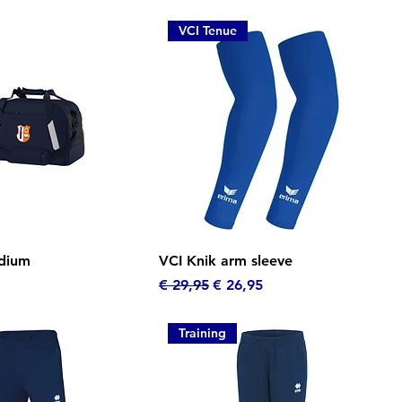
VCI Tenue
el overzicht
Snel overzicht
dium
VCI Knik arm sleeve
Normale prijs
Verkoopprijs
€ 29,95
€ 26,95
Training