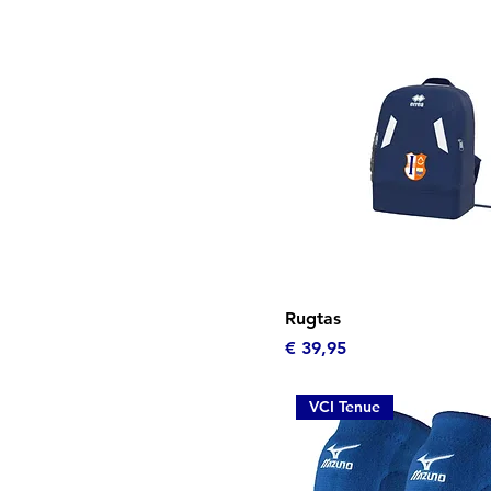
Snel overzicht
Rugtas
Prijs
€ 39,95
VCI Tenue