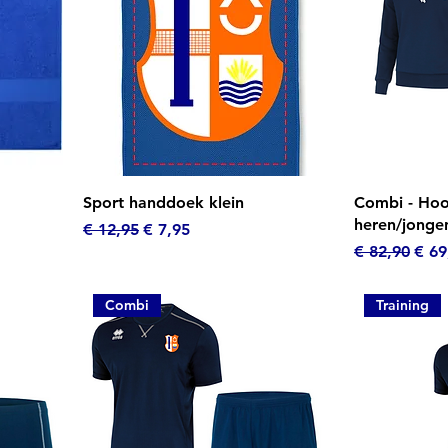
Snel overzicht
Sn
Sport handdoek klein
Combi - Hoo
heren/jonge
Normale prijs
Verkoopprijs
€ 12,95
€ 7,95
Normale prij
Verk
€ 82,90
€ 69
Combi
Training