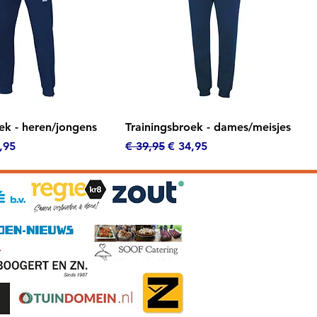
el overzicht
Snel overzicht
ek - heren/jongens
Trainingsbroek - dames/meisjes
s
oopprijs
Normale prijs
Verkoopprijs
,95
€ 39,95
€ 34,95