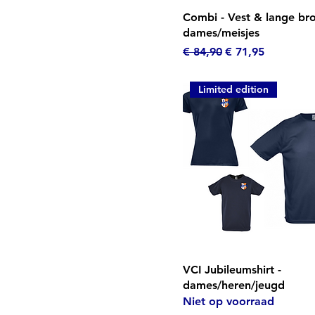
Snel overzicht
Combi - Vest & lange bro
dames/meisjes
Normale prijs
Verkoopprijs
€ 84,90
€ 71,95
Limited edition
Snel overzicht
VCI Jubileumshirt -
dames/heren/jeugd
Niet op voorraad