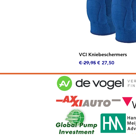
Snel overzicht
VCI Kniebeschermers
Normale prijs
Verkoopprijs
€ 29,95
€ 27,50