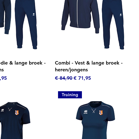
el overzicht
Snel overzicht
die & lange broek -
Combi - Vest & lange broek -
ns
heren/jongens
s
oopprijs
Normale prijs
Verkoopprijs
,95
€ 84,90
€ 71,95
Training