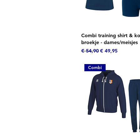
Snel overzicht
Combi training shirt & ko
broekje - dames/meisjes
Normale prijs
Verkoopprijs
€ 54,90
€ 49,95
Combi