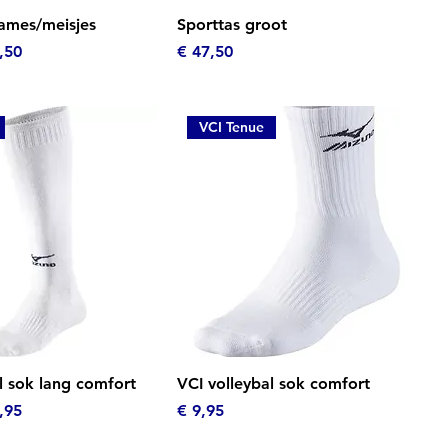
el overzicht
Snel overzicht
dames/meisjes
Sporttas groot
s
oopprijs
Prijs
,50
€ 47,50
VCI Tenue
el overzicht
Snel overzicht
l sok lang comfort
VCI volleybal sok comfort
s
oopprijs
Prijs
,95
€ 9,95