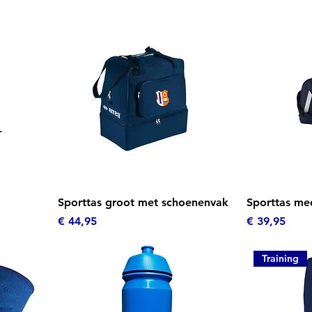
Snel overzicht
Sn
Sporttas groot met schoenenvak
Sporttas me
Prijs
Prijs
€ 44,95
€ 39,95
Training