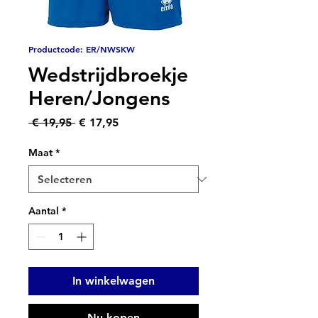
Productcode: ER/NWSKW
Wedstrijdbroekje
Heren/Jongens
Normale
Verkoopprijs
 € 19,95 
€ 17,95
prijs
Maat
*
Aantal
*
In winkelwagen
Nu kopen